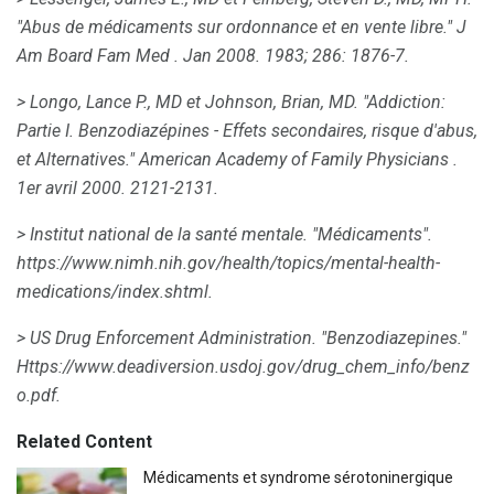
"Abus de médicaments sur ordonnance et en vente libre."
J
Am Board Fam Med
.
Jan 2008. 1983;
286: 1876-7.
> Longo, Lance P., MD et Johnson, Brian, MD.
"Addiction:
Partie I. Benzodiazépines - Effets secondaires, risque d'abus,
et Alternatives."
American Academy of Family Physicians
.
1er avril 2000. 2121-2131.
> Institut national de la santé mentale.
"Médicaments".
https://www.nimh.nih.gov/health/topics/mental-health-
medications/index.shtml.
> US Drug Enforcement Administration.
"Benzodiazepines."
Https://www.deadiversion.usdoj.gov/drug_chem_info/benz
o.pdf.
Related Content
Médicaments et syndrome sérotoninergique