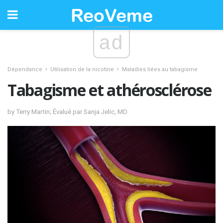
ad
Dépendance
Utilisation de la nicotine
Maladies liées au tabagisme
Tabagisme et athérosclérose
by Terry Martin; Évalué par Sanja Jelic, MD