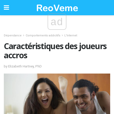
ad
Dépendance
Comportements addictifs
L'Internet
Caractéristiques des joueurs
accros
by Elizabeth Hartney, PhD