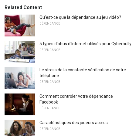
Related Content
Qu'est-ce que la dépendance au jeu vidéo?
DÉPENDANCE
5 types d'abus d'Internet utilisés pour Cyberbully
DÉPENDANCE
Le stress de la constante vérification de votre
téléphone
DÉPENDANCE
Comment contrôler votre dépendance
Facebook
DÉPENDANCE
Caractéristiques des joueurs accros
DÉPENDANCE