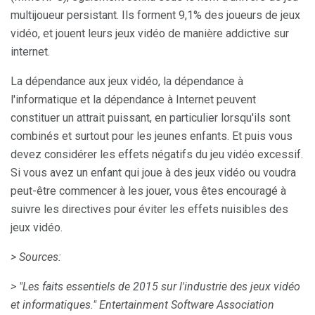
multijoueur persistant. Ils forment 9,1% des joueurs de jeux
vidéo, et jouent leurs jeux vidéo de manière addictive sur
internet.
La dépendance aux jeux vidéo, la dépendance à
l'informatique et la dépendance à Internet peuvent
constituer un attrait puissant, en particulier lorsqu'ils sont
combinés et surtout pour les jeunes enfants. Et puis vous
devez considérer les effets négatifs du jeu vidéo excessif.
Si vous avez un enfant qui joue à des jeux vidéo ou voudra
peut-être commencer à les jouer, vous êtes encouragé à
suivre les directives pour éviter les effets nuisibles des
jeux vidéo.
> Sources:
> "Les faits essentiels de 2015 sur l'industrie des jeux vidéo
et informatiques." Entertainment Software Association