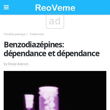
ad
Trouble panique
Traitement
Benzodiazépines:
dépendance et dépendance
by Sheryl Ankrom