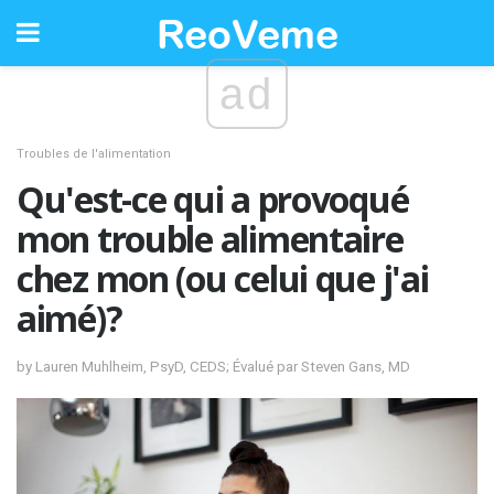
ad
Troubles de l'alimentation
Qu'est-ce qui a provoqué
mon trouble alimentaire
chez mon (ou celui que j'ai
aimé)?
by Lauren Muhlheim, PsyD, CEDS; Évalué par Steven Gans, MD