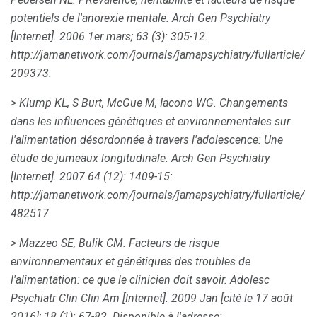
potentiels de l'anorexie mentale.
Arch Gen Psychiatry
[Internet].
2006 1er mars;
63 (3): 305-12.
http://jamanetwork.com/journals/jamapsychiatry/fullarticle/
209373.
> Klump KL, S Burt, McGue M, Iacono WG.
Changements
dans les influences génétiques et environnementales sur
l'alimentation désordonnée à travers l'adolescence: Une
étude de jumeaux longitudinale.
Arch Gen Psychiatry
[Internet].
2007 64 (12): 1409-15:
http://jamanetwork.com/journals/jamapsychiatry/fullarticle/
482517
> Mazzeo SE, Bulik CM.
Facteurs de risque
environnementaux et génétiques des troubles de
l'alimentation: ce que le clinicien doit savoir.
Adolesc
Psychiatr Clin Clin Am [Internet].
2009 Jan [cité le 17 août
2016]; 18 (1): 67-82.
Disponible à l'adresse: