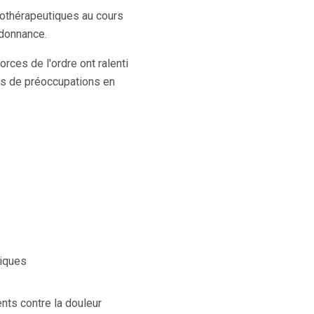
othérapeutiques au cours
rdonnance.
rces de l'ordre ont ralenti
lus de préoccupations en
siques
nts contre la douleur