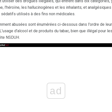
utiliser des drogues illégales, qui entrent dans dix catégories, y
 l'héroïne, les hallucinogènes et les inhalants; et analgésiques 
t sédatifs utilisés à des fins non médicales.
mment abusées sont énumérées ci-dessous dans l'ordre de leur 
'usage d'alcool et de produits du tabac, bien que illégal pour les
uête NSDUH.
ad