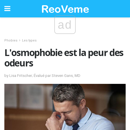
ad
Phobies
Les types
L'osmophobie est la peur des
odeurs
by Lisa Fritscher; Évalué par Steven Gans, MD