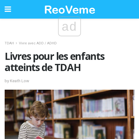
ad
TDAH
Vivre avec ADD / ADHD
Livres pour les enfants
atteints de TDAH
by Keath Low