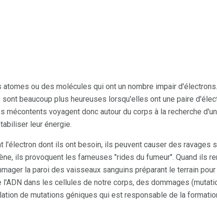
s atomes ou des molécules qui ont un nombre impair d'électrons
s sont beaucoup plus heureuses lorsqu'elles ont une paire d'élect
res mécontents voyagent donc autour du corps à la recherche d'u
abiliser leur énergie.
nt l'électron dont ils ont besoin, ils peuvent causer des ravages 
agène, ils provoquent les fameuses "rides du fumeur". Quand ils 
mager la paroi des vaisseaux sanguins préparant le terrain pour 
e l'ADN dans les cellules de notre corps, des dommages (mutat
ulation de mutations géniques qui est responsable de la formatio