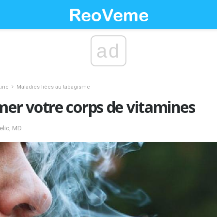
ad
tine
Maladies liées au tabagisme
r votre corps de vitamines
Jelic, MD