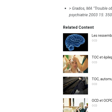
> Grados, MA "Trouble o
psychiatrie
2003 15: 350
Related Content
Les ressemb
OCD
TOC et épile
OCD
TOC, automut
OCD
OCD et OCPD:
OCD