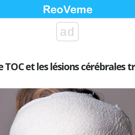
ad
le TOC et les lésions cérébrales