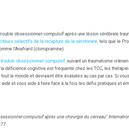
trouble obsessionnel-compulsif après une lésion cérébrale trau
biteurs sélectifs de la recapture de la sérotonine,
tels que le Pro
omme l'Anafranil (clomipramine).
 trouble obsessionnel-compulsif
suivant un traumatisme crânien p
la déficience cognitive est fréquente chez les TCC, les thérapi
r tout le monde et devraient être évaluées au cas par cas. Si vo
 aide et vous aide à faire face à la fois les défis pratiques et 
bsessionnel-compulsif après une chirurgie du cerveau"
Internatio
377.