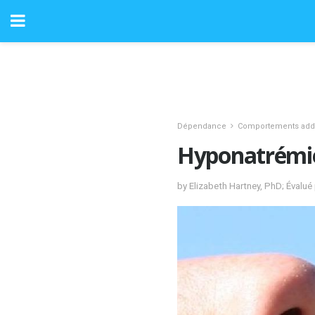
Dépendance
Comportements addi
Hyponatrémie 
by Elizabeth Hartney, PhD; Évalu