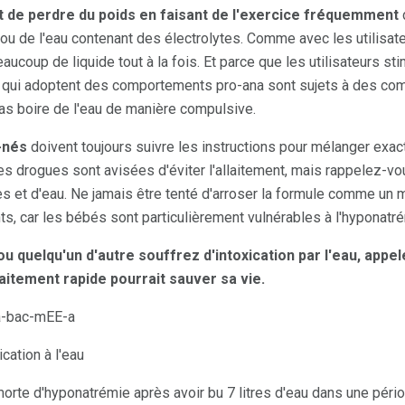
t de perdre du poids en faisant de l'exercice fréquemment
ué ou de l'eau contenant des électrolytes. Comme avec les utilisat
ucoup de liquide tout à la fois. Et parce que les utilisateurs sti
 qui adoptent des comportements pro-ana sont sujets à des co
pas boire de l'eau de manière compulsive.
-nés
doivent toujours suivre les instructions pour mélanger exac
rogues sont avisées d'éviter l'allaitement, mais rappelez-vous:
ytes et d'eau. Ne jamais être tenté d'arroser la formule comme u
s, car les bébés sont particulièrement vulnérables à l'hyponatré
u quelqu'un d'autre souffrez d'intoxication par l'eau, app
aitement rapide pourrait sauver sa vie.
a-bac-mEE-a
ication à l'eau
orte d'hyponatrémie après avoir bu 7 litres d'eau dans une pér