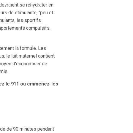
devraient se réhydrater en
eurs de stimulants, "peu et
mulants, les sportifs
mportements compulsifs,
tement la formule. Les
 le lait maternel contient
n moyen d'économiser de
mie.
elez le 911 ou emmenez-les
iode de 90 minutes pendant