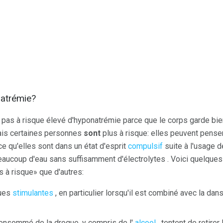
natrémie?
 pas à risque élevé d'hyponatrémie parce que le corps garde bien
Mais certaines personnes
sont
plus à risque: elles peuvent penser
rce qu'elles sont dans un état d'esprit
compulsif
suite à l'usage d
aucoup d'eau sans suffisamment d'électrolytes . Voici quelques
 à risque» que d'autres:
gues
stimulantes
, en particulier lorsqu'il est combiné avec la da
onsommé de la drogue, y compris de l'
alcool
, tentent de retire