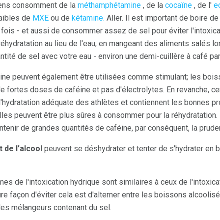
gens consomment de la
méthamphétamine
, de la
cocaïne
, de l'
e
aibles de
MXE
ou de
kétamine.
Aller. Il est important de boire de 
 fois - et aussi de consommer assez de sel pour éviter l'intoxicat
 réhydratation au lieu de l'eau, en mangeant des aliments salés l
tité de sel avec votre eau - environ une demi-cuillère à café par 
ne peuvent également être utilisées comme stimulant; les bois
e fortes doses de caféine et pas d'électrolytes. En revanche, c
l'hydratation adéquate des athlètes et contiennent les bonnes pr
'elles peuvent être plus sûres à consommer pour la réhydratatio
enir de grandes quantités de caféine, par conséquent, la pru
 de l'alcool
peuvent se déshydrater et tenter de s'hydrater en 
 de l'intoxication hydrique sont similaires à ceux de l'intoxica
ure façon d'éviter cela est d'alterner entre les boissons alcoolis
t les mélangeurs contenant du sel.