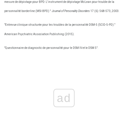
mesure de dépistage pour BPD: L'instrument de dépistage McLean pour trouble de la
personnalité borderline (MSI-BPD)."
Journal of Personality Disorders
17 (6): 568-573, 2003.
"Entrevue clinique structurée pour les troubles de la personnalité DSM-5 (SCID-5-PD)."
American Psychiatric Association Publishing (2015).
"Questionnaire de diagnostic de personnalité pour le DSM IV et le DSM 5".
ad