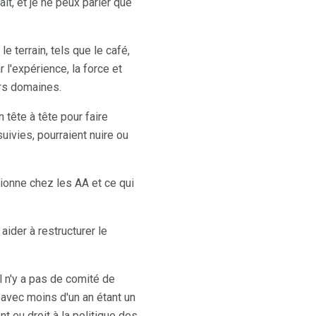
ait, et je ne peux parler que
 terrain, tels que le café,
r l'expérience, la force et
ers domaines.
 tête à tête pour faire
suivies, pourraient nuire ou
tionne chez les AA et ce qui
aider à restructurer le
l n'y a pas de comité de
vec moins d'un an étant un
t eu droit à la politique des