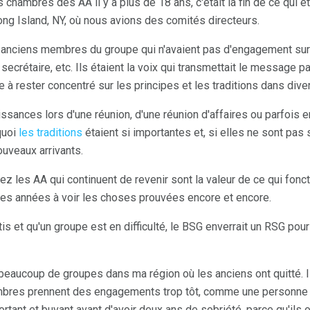
 chambres des AA il y a plus de 18 ans, c'était la fin de ce qui ét
ong Island, NY, où nous avions des comités directeurs.
 anciens membres du groupe qui n'avaient pas d'engagement sur le
le secrétaire, etc. Ils étaient la voix qui transmettait le message pa
upe à rester concentré sur les principes et les traditions dans div
ssances lors d'une réunion, d'une réunion d'affaires ou parfois en
quoi
les traditions
étaient si importantes et, si elles ne sont pas 
ouveaux arrivants.
z les AA qui continuent de revenir sont la valeur de ce qui fonc
ces années à voir les choses prouvées encore et encore.
is et qu'un groupe est en difficulté, le BSG enverrait un RSG pour 
, beaucoup de groupes dans ma région où les anciens ont quitté. I
bres prennent des engagements trop tôt, comme une personne a
rtant et buvant avant d'avoir deux ans de sobriété, parce qu'ils on