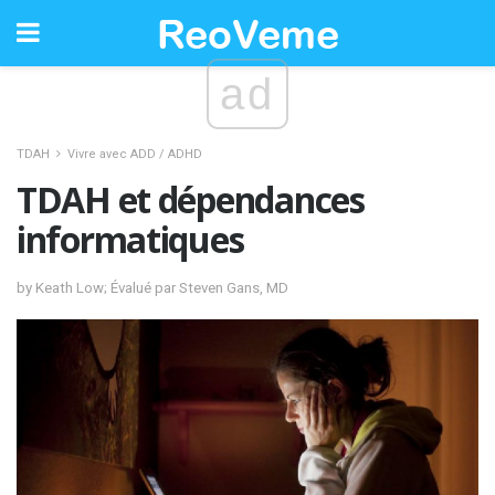
ad
TDAH
Vivre avec ADD / ADHD
TDAH et dépendances
informatiques
by Keath Low; Évalué par Steven Gans, MD