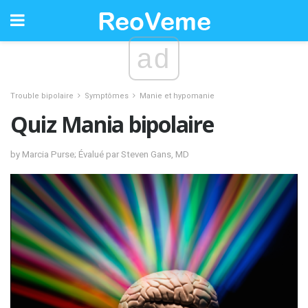
ad
Trouble bipolaire
Symptômes
Manie et hypomanie
Quiz Mania bipolaire
by Marcia Purse; Évalué par Steven Gans, MD