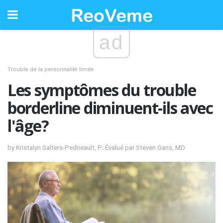
ad
Trouble de la personnalité limite
Les symptômes du trouble
borderline diminuent-ils avec
l'âge?
by Kristalyn Salters-Pedneault, P; Évalué par Steven Gans, MD