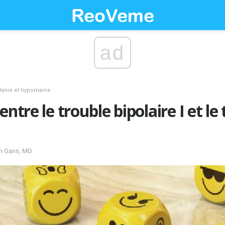
ad
anie et hypomanie
entre le trouble bipolaire I et le
en Gans, MD