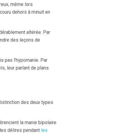
ureux, même lors
 couru dehors à minuit en
idérablement altérée. Par
rendre des leçons de
is pas l'hypomanie. Par
s, leur parlant de plans
istinction des deux types
rencient la manie bipolaire
u des délires pendant
les