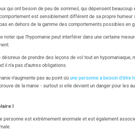
yeux qui ont besoin de peu de sommeil, qui dépensent beaucoup et 
e comportement est sensiblement différent de sa propre humeur 
t pas en dehors de la gamme des comportements possibles en g
de noter que l'hypomanie peut interférer dans une certaine mesu
ment.
désireux de prendre des leçons de vol tout en hypomaniaque, mais 
il n'a pas d'autres obligations.
manie n'augmente pas au point où
une personne a besoin d'être h
prouve de la manie - surtout si elle devient un danger pour les au
laire I
ne personne est extrêmement anormale et est également associée
male.