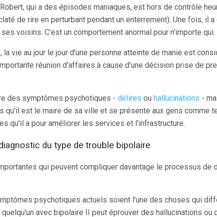
 Robert, qui a des épisodes maniaques, est hors de contrôle he
laté de rire en perturbant pendant un enterrement). Une fois, il a
s ses voisins. C'est un comportement anormal pour n'importe qui.
 la vie au jour le jour d'une personne atteinte de manie est cons
importante réunion d'affaires à cause d'une décision prise de p
clure des symptômes psychotiques -
délires
ou
hallucinations
- ma
s qu'il est le maire de sa ville et se présente aux gens comme tel
s qu'il a pour améliorer les services et l'infrastructure.
iagnostic du type de trouble bipolaire
importantes qui peuvent compliquer davantage le processus de d
ymptômes psychotiques actuels soient l'une des choses qui diffé
I, quelqu'un avec bipolaire II peut éprouver des hallucinations o