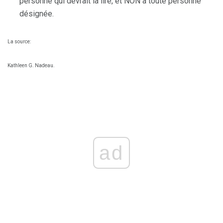
personne qui devrait la lire, et NON à toute personne
désignée.
La source:
Kathleen G. Nadeau.
ad