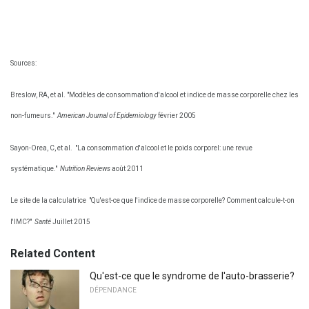
Sources:
Breslow, RA, et al. "Modèles de consommation d'alcool et indice de masse corporelle chez les
non-fumeurs."
American Journal of Epidemiology
février 2005
Sayon-Orea, C, et al.
"La consommation d'alcool et le poids corporel: une revue
systématique."
Nutrition Reviews
août 2011
Le site de la calculatrice
"Qu'est-ce que l'indice de masse corporelle? Comment calcule-t-on
l'IMC?"
Santé
Juillet 2015
Related Content
Qu'est-ce que le syndrome de l'auto-brasserie?
DÉPENDANCE