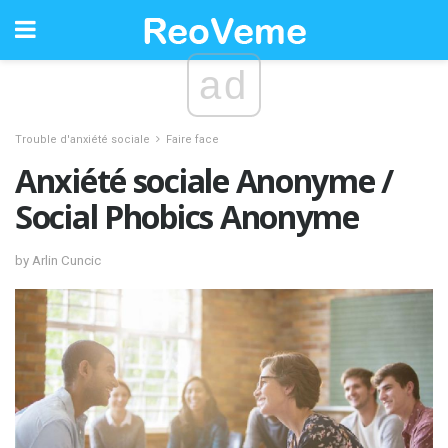
ad
Trouble d'anxiété sociale
Faire face
Anxiété sociale Anonyme /
Social Phobics Anonyme
by Arlin Cuncic