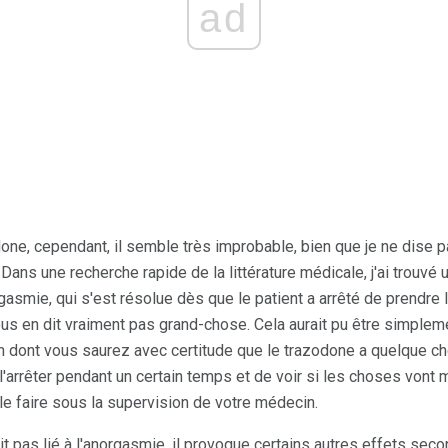
ad
one, cependant, il semble très improbable, bien que je ne dise pa
ans une recherche rapide de la littérature médicale, j'ai trouvé 
rgasmie, qui s'est résolue dès que le patient a arrêté de prendr
ous en dit vraiment pas grand-chose. Cela aurait pu être simplem
 dont vous saurez avec certitude que le trazodone a quelque ch
 l'arrêter pendant un certain temps et de voir si les choses vont
z le faire sous la supervision de votre médecin.
t pas lié à l'anorgasmie, il provoque certains autres effets seco