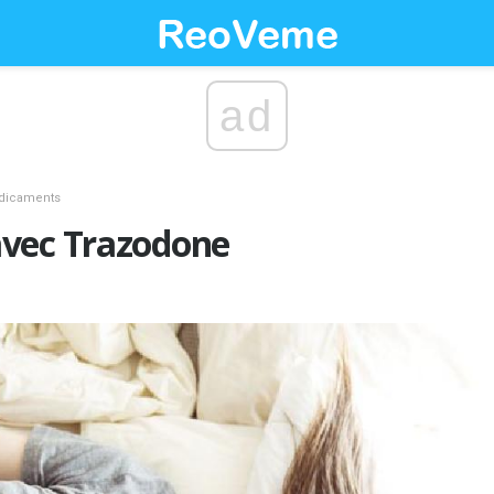
ad
dicaments
vec Trazodone