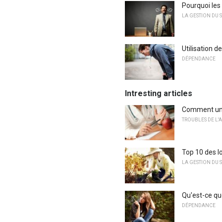
Pourquoi les
LA GESTION DU S
Utilisation d
DÉPENDANCE
Intresting articles
Comment une 
TROUBLES DE L'
Top 10 des lo
LA GESTION DU S
Qu'est-ce que
DÉPENDANCE