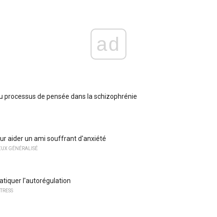
ad
 processus de pensée dans la schizophrénie
our aider un ami souffrant d'anxiété
EUX GÉNÉRALISÉ
iquer l'autorégulation
TRESS