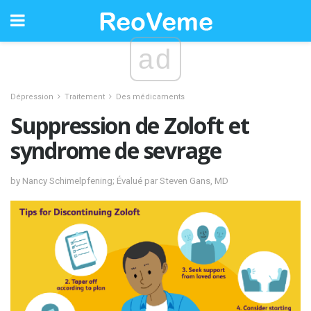
ad
Dépression
Traitement
Des médicaments
Suppression de Zoloft et
syndrome de sevrage
by Nancy Schimelpfening; Évalué par Steven Gans, MD