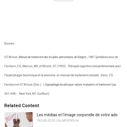
Sources
:
GT Wilson,
Manuel de traitement des troubles alimentaires de Rutgers
, 1987 [prédécesseur de
Fairburn, CG, Marcus, MD, et Wilson, GT (1993).
Thérapie cognitivo-comportementale pour
l'hyperphagie boulimique et la boulimie: un manuel de traitement complet.
Dans: CG
Fairburn et GT Wilson (Eds.).
L'hyperphagie boulimique: nature, évaluation et traitement
(pp.
361-404)
.
New York, NY: Guilford.]
Related Content
Les médias et l'image corporelle de votre ado
TROUBLES DE L'ALIMENTATION