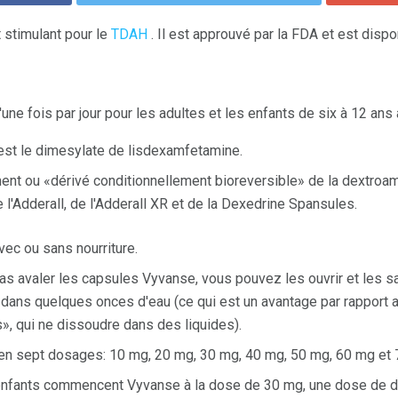
stimulant pour le
TDAH
. Il est approuvé par la FDA et est dispo
une fois par jour pour les adultes et les enfants de six à 12 ans
 est le dimesylate de lisdexamfetamine.
ment ou «dérivé conditionnellement bioreversible» de la dextroa
 l'Adderall, de l'Adderall XR et de la Dexedrine Spansules.
vec ou sans nourriture.
pas avaler les capsules Vyvanse, vous pouvez les ouvrir et les s
u dans quelques onces d'eau (ce qui est un avantage par rappor
, qui ne dissoudre dans des liquides).
en sept dosages: 10 mg, 20 mg, 30 mg, 40 mg, 50 mg, 60 mg et 
 enfants commencent Vyvanse à la dose de 30 mg, une dose de dé