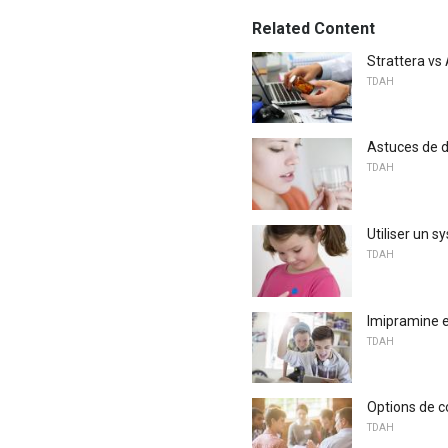
Related Content
Strattera vs 
TDAH
Astuces de d
TDAH
Utiliser un
TDAH
Imipramine e
TDAH
Options de c
TDAH