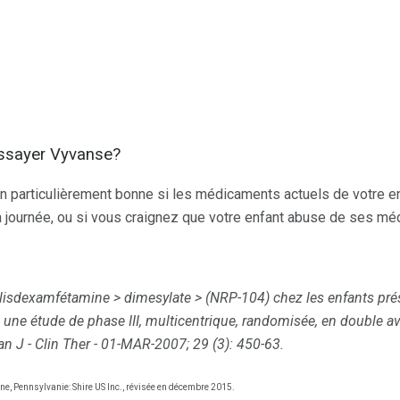
 essayer Vyvanse?
n particulièrement bonne si les médicaments actuels de votre e
a journée, ou si vous craignez que votre enfant abuse de ses m
du lisdexamfétamine
>
dimesylate
>
(NRP-104) chez les enfants prés
é: une étude de phase III, multicentrique, randomisée, en double a
n J - Clin Ther - 01-MAR-2007;
29 (3): 450-63.
ne, Pennsylvanie: Shire US Inc., révisée en décembre 2015.