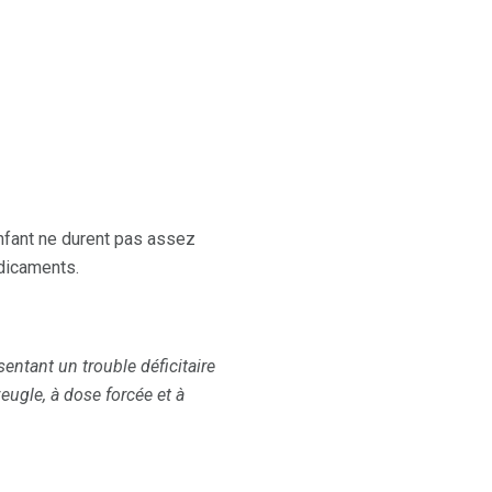
nfant ne durent pas assez
édicaments.
entant un trouble déficitaire
veugle, à dose forcée et à