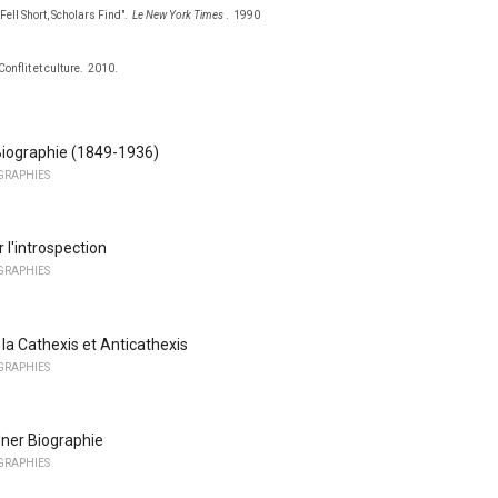
ell Short, Scholars Find".
Le New York Times
.
1990
nflit et culture.
2010.
Biographie (1849-1936)
OGRAPHIES
 l'introspection
OGRAPHIES
a Cathexis et Anticathexis
OGRAPHIES
ner Biographie
OGRAPHIES