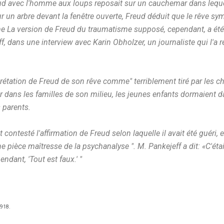
eud avec l'homme aux loups reposait sur un cauchemar dans lequel 
r un arbre devant la fenêtre ouverte, Freud déduit que le rêve sy
La version de Freud du traumatisme supposé, cependant, a été c
f, dans une interview avec Karin Obholzer, un journaliste qui l'a 
prétation de Freud de son rêve comme" terriblement tiré par les ch
r dans les familles de son milieu, les jeunes enfants dormaient 
 parents.
ontesté l'affirmation de Freud selon laquelle il avait été guéri, et
e pièce maîtresse de la psychanalyse ". M. Pankejeff a dit: «C'étai
ndant, 'Tout est faux.' "
918.