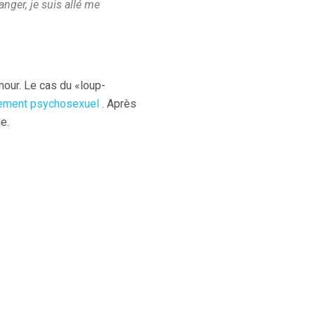
ger, je suis allé me ​​
amour. Le cas du «loup-
pement psychosexuel
. Après
e.