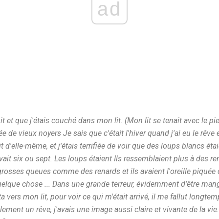
ad
uit et que j'étais couché dans mon lit. (Mon lit se tenait avec le pi
ée de vieux noyers Je sais que c'était l'hiver quand j'ai eu le rêve e
it d'elle-même, et j'étais terrifiée de voir que des loups blancs éta
 avait six ou sept. Les loups étaient Ils ressemblaient plus à des 
e grosses queues comme des renards et ils avaient l'oreille piq
quelque chose ... Dans une grande terreur, évidemment d'être mangé
a vers mon lit, pour voir ce qui m'était arrivé, il me fallut longte
ement un rêve, j'avais une image aussi claire et vivante de la vie.