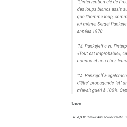
"L'intervention clé de Fr
des loups blancs assis su
que l'homme loup, comme 
lui-même, Sergej Pankejef
années 1970.
"M. Pankejeff a vu l'inter
«Tout est improbable», ca
nounou et non chez leurs
"M. Pankejeff a également c
d'être" propagande "et" un
m'avait guéri à 100%. Cepe
Sources:
Freud, S.
De l'histoire d'une névrose infantile.
1