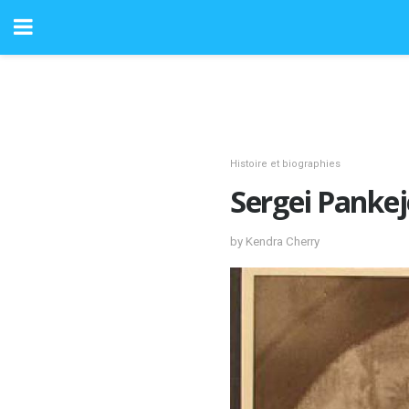
Histoire et biographies
Sergei Pankej
by Kendra Cherry