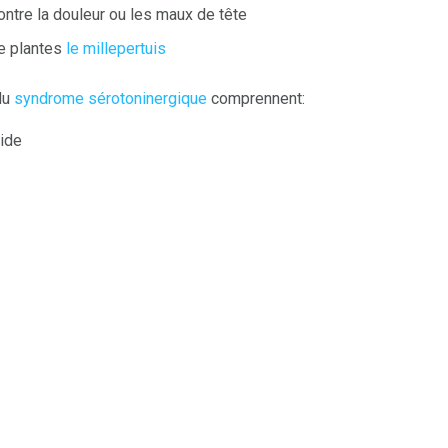
ntre la douleur ou les maux de tête
e plantes
le millepertuis
du
syndrome sérotoninergique
comprennent:
ide