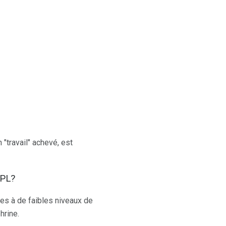
"travail" achevé, est
TPL?
es à de faibles niveaux de
hrine.