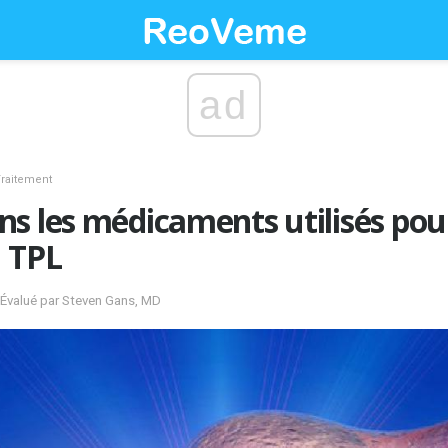
ad
raitement
s les médicaments utilisés pour 
u TPL
; Évalué par Steven Gans, MD