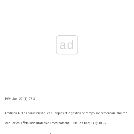
ad
1994 Jan; 27 (1): 27-31.
Amdisen A. "Les caractéristiques cliniques et la gestion de l'empoisonnement au lithium."
Med Toxicol Effets indésirables du médicament
1988 Jan-Dec; 3 (1): 18-32.