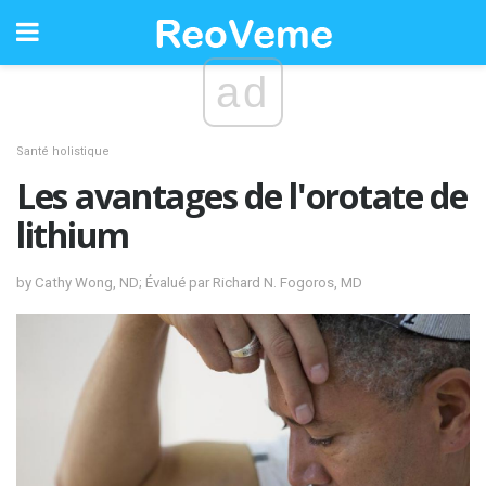
ad
Santé holistique
Les avantages de l'orotate de
lithium
by Cathy Wong, ND; Évalué par Richard N. Fogoros, MD