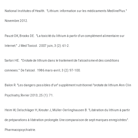
National Institutes of Health.
"Lithium: information sur les médicaments MedlinePlus."
Novembre 2012.
Pauzé DK, Brooks DE.
"La toxicité du lithium à partir d'un complément alimentaire sur
Internet."
J Med Toxicol.
2007 juin; 3 (2): 61-2.
Sartori HE.
"Orotate de lithium dans le traitement de l'alcoolisme et des conditions
connexes."
De l'alcool.
1986 mars-avril; 3 (2): 97-100.
Balon R. "Les dangers possibles d'un" supplément nutritionnel "orotate de lithium Ann Clin
Psychiatry, février 2013; 25 (1): 71.
Heim W, Oelschläger H, Kreuter J, Müller-Oerlinghausen B. "Libération du lithium à partir
de préparations à libération prolongée.Une comparaison de sept marques enregistrées".
Pharmacopsychiatrie.