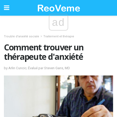
ad
Trouble d'anxiété sociale
Traitement et thérapie
Comment trouver un
thérapeute d'anxiété
by Arlin Cuncic; Évalué par Steven Gans, MD