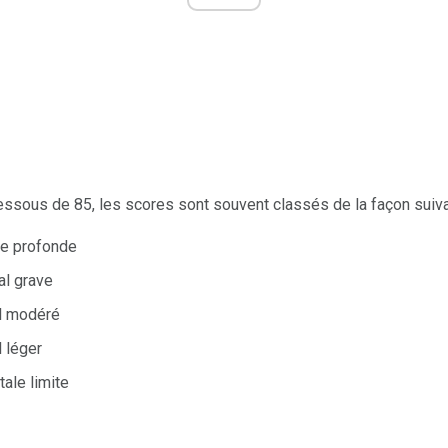
ssous de 85, les scores sont souvent classés de la façon suiva
ale profonde
al grave
l modéré
 léger
tale limite