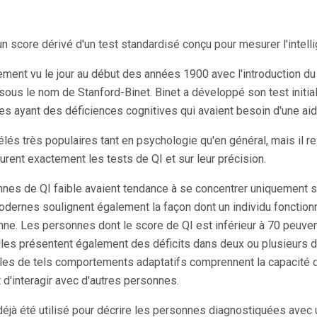
 un score dérivé d'un test standardisé conçu pour mesurer l'intell
lement vu le jour au début des années 1900 avec l'introduction du
sous le nom de Stanford-Binet. Binet a développé son test initia
èves ayant des déficiences cognitives qui avaient besoin d'une ai
élés très populaires tant en psychologie qu'en général, mais il 
rent exactement les tests de QI et sur leur précision.
nes de QI faible avaient tendance à se concentrer uniquement su
dernes soulignent également la façon dont un individu fonction
nne. Les personnes dont le score de QI est inférieur à 70 peuve
elles présentent également des déficits dans deux ou plusieurs d
es de tels comportements adaptatifs comprennent la capacité de
d'interagir avec d'autres personnes.
déjà été utilisé pour décrire les personnes diagnostiquées avec 