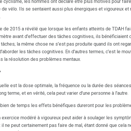
e cyclisme, les hommes ont déclaré être plus motivés pour faire
ire de vélo. Ils se sentaient aussi plus énergiques et vigoureux e
.
 de 2015 a révélé que lorsque les enfants atteints de TDAH fa
ètre avant d'effectuer des tâches cognitives, ils bénéficiaient d
s tâches; la même chose ne s'est pas produite quand ils ont rega
'aborder les tâches cognitives. En d'autres termes, c'est le mouv
ans la résolution des problèmes mentaux.
?
uelle est la dose optimale, la fréquence ou la durée des séances 
ng terme, et en vérité, cela peut varier d'une personne à l'autre.
bien de temps les effets bénéfiques dureront pour les problèmes 
 un exercice modéré à vigoureux peut aider à soulager les symp
 il ne peut certainement pas faire de mal, étant donné que cela 