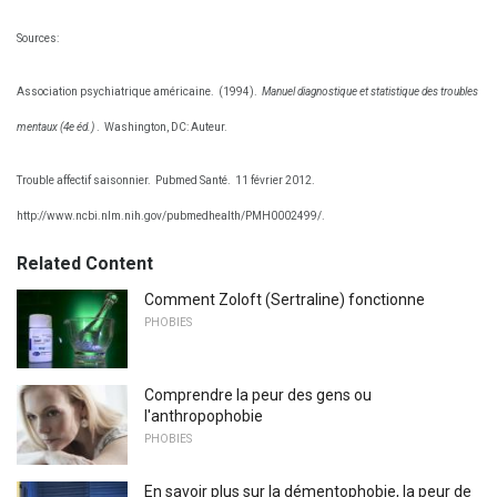
Sources:
Association psychiatrique américaine.
(1994).
Manuel diagnostique et statistique des troubles
mentaux (4e éd.)
.
Washington, DC: Auteur.
Trouble affectif saisonnier.
Pubmed Santé.
11 février 2012.
http://www.ncbi.nlm.nih.gov/pubmedhealth/PMH0002499/.
Related Content
Comment Zoloft (Sertraline) fonctionne
PHOBIES
Comprendre la peur des gens ou
l'anthropophobie
PHOBIES
En savoir plus sur la démentophobie, la peur de