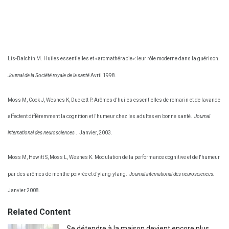
Lis-Balchin M. Huiles essentielles et «aromathérapie»: leur rôle moderne dans la guérison.
Journal de la Société royale de la santé
Avril 1998.
Moss M, Cook J, Wesnes K, Duckett P. Arômes d'huiles essentielles de romarin et de lavande
affectent différemment la cognition et l'humeur chez les adultes en bonne santé.
Journal
international des neurosciences
.
Janvier, 2003.
Moss M, Hewitt S, Moss L, Wesnes K. Modulation de la performance cognitive et de l'humeur
par des arômes de menthe poivrée et d'ylang-ylang.
Journal international des neurosciences.
Janvier 2008.
Related Content
Se détendre à la maison devient encore plus