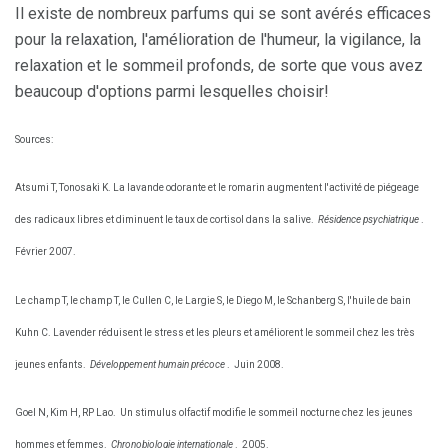
Il existe de nombreux parfums qui se sont avérés efficaces
pour la relaxation, l'amélioration de l'humeur, la vigilance, la
relaxation et le sommeil profonds, de sorte que vous avez
beaucoup d'options parmi lesquelles choisir!
Sources:
Atsumi T, Tonosaki K. La lavande odorante et le romarin augmentent l'activité de piégeage
des radicaux libres et diminuent le taux de cortisol dans la salive.
Résidence psychiatrique
.
Février 2007.
Le champ T, le champ T, le Cullen C, le Largie S, le Diego M, le Schanberg S, l'huile de bain
Kuhn C. Lavender réduisent le stress et les pleurs et améliorent le sommeil chez les très
jeunes enfants.
Développement humain précoce
.
Juin 2008.
Goel N, Kim H, RP Lao.
Un stimulus olfactif modifie le sommeil nocturne chez les jeunes
hommes et femmes.
Chronobiologie internationale
.
2005.