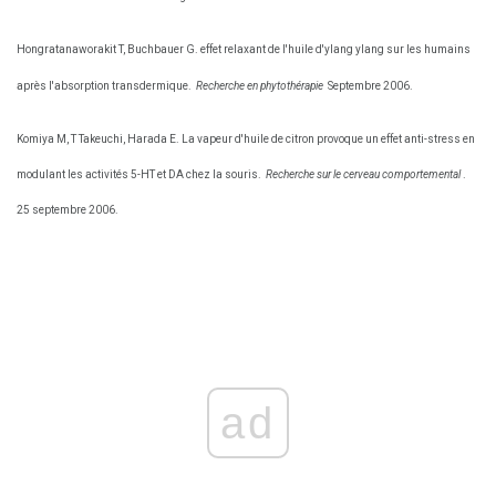
Hongratanaworakit T, Buchbauer G. effet relaxant de l'huile d'ylang ylang sur les humains
après l'absorption transdermique.
Recherche en phytothérapie
Septembre 2006.
Komiya M, T Takeuchi, Harada E. La vapeur d'huile de citron provoque un effet anti-stress en
modulant les activités 5-HT et DA chez la souris.
Recherche sur le cerveau comportemental
.
25 septembre 2006.
ad