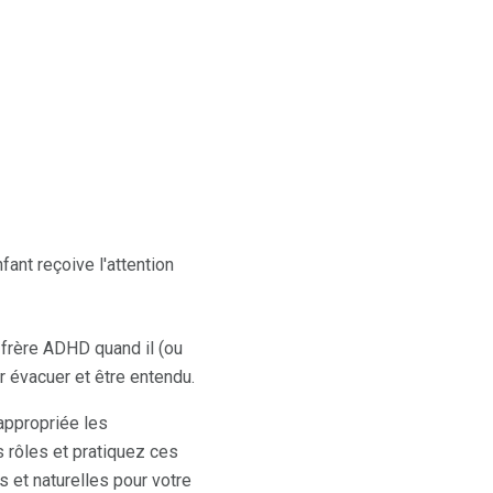
nt reçoive l'attention
n frère ADHD quand il (ou
r évacuer et être entendu.
 appropriée les
 rôles et pratiquez ces
 et naturelles pour votre