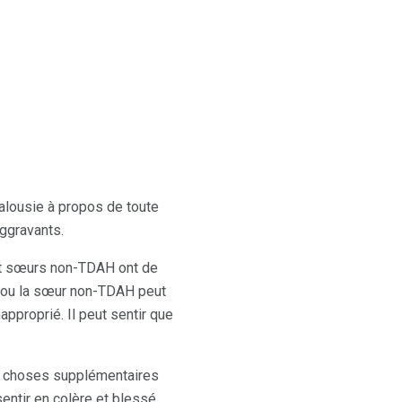
jalousie à propos de toute
aggravants.
 et sœurs non-TDAH ont de
re ou la sœur non-TDAH peut
pproprié. Il peut sentir que
s choses supplémentaires
sentir en colère et blessé