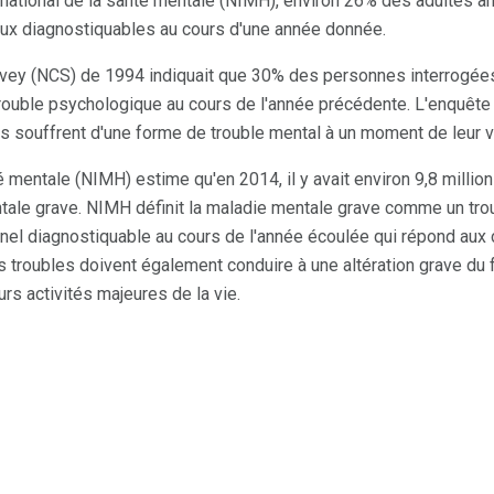
tut national de la santé mentale (NIMH), environ 26% des adultes 
aux diagnostiquables au cours d'une année donnée.
rvey (NCS) de 1994 indiquait que 30% des personnes interrogée
ouble psychologique au cours de l'année précédente. L'enquête
es souffrent d'une forme de trouble mental à un moment de leur v
nté mentale (NIMH) estime qu'en 2014, il y avait environ 9,8 millio
tale grave. NIMH définit la maladie mentale grave comme un tro
l diagnostiquable au cours de l'année écoulée qui répond aux c
s troubles doivent également conduire à une altération grave du 
urs activités majeures de la vie.