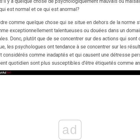
'il y a quelque chose de psychologiquement mauvais ou malsa
i est normal et ce qui est anormal?
rdre comme quelque chose qui se situe en dehors de la norme sta
e exceptionnellement talentueuses ou douées dans un domaine
s. Donc, plutôt que de se concentrer sur des actions qui sont 
ique, les psychologues ont tendance à se concentrer sur les rés
 considérés comme inadaptés et qui causent une détresse pers
ment quotidien sont plus susceptibles d'être étiquetés comme a
ad