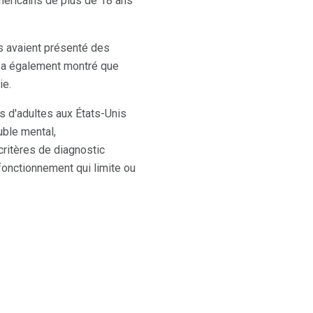
américains de plus de 18 ans
s avaient présenté des
 a également montré que
ie.
ns d'adultes aux États-Unis
uble mental,
ritères de diagnostic
fonctionnement qui limite ou