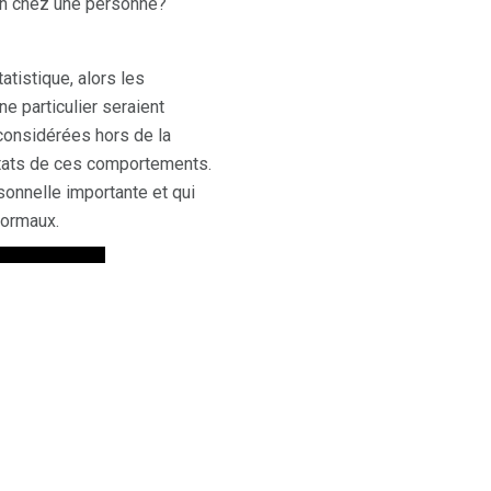
in chez une personne?
tistique, alors les
 particulier seraient
considérées hors de la
ultats de ces comportements.
onnelle importante et qui
normaux.