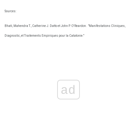
Sources:
Bhati, Mahendra T., Catherine J. Datto et John P. O'Reardon.
"Manifestations Cliniques,
Diagnostic, et Traitements Empiriques pour la Catatonie."
ad