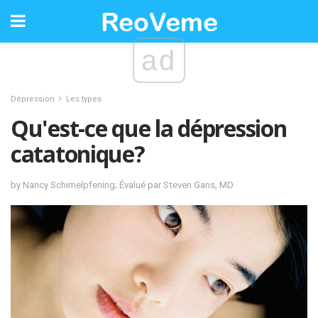
ad
Dépression
Les types
Qu'est-ce que la dépression
catatonique?
by Nancy Schimelpfening; Évalué par Steven Gans, MD