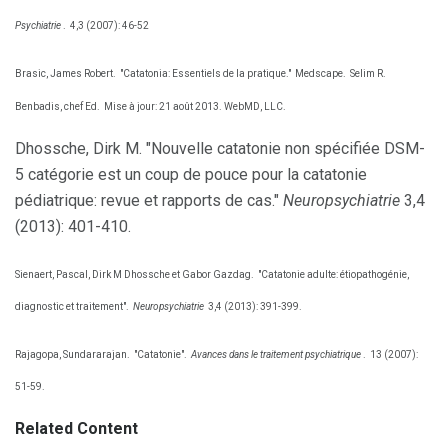
Psychiatrie
.
4,3 (2007): 46-52
Brasic, James Robert.
"Catatonia: Essentiels de la pratique."
Medscape.
Selim R.
Benbadis, chef Ed.
Mise à jour: 21 août 2013. WebMD, LLC.
Dhossche, Dirk M. "Nouvelle catatonie non spécifiée DSM-
5 catégorie est un coup de pouce pour la catatonie
pédiatrique: revue et rapports de cas."
Neuropsychiatrie
3,4
(2013): 401-410.
Sienaert, Pascal, Dirk M Dhossche et Gabor Gazdag.
"Catatonie adulte: étiopathogénie,
diagnostic et traitement".
Neuropsychiatrie
3,4 (2013): 391-399.
Rajagopa, Sundararajan.
"Catatonie".
Avances dans le traitement psychiatrique
.
13 (2007):
51-59.
Related Content