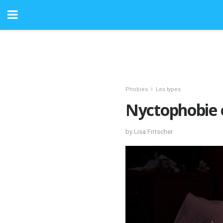
Phobies
Les types
Nyctophobie 
by Lisa Fritscher