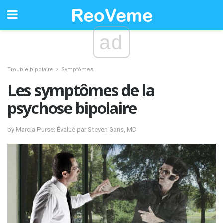
ad
Trouble bipolaire
Symptômes
Les symptômes de la
psychose bipolaire
by Marcia Purse; Évalué par Steven Gans, MD