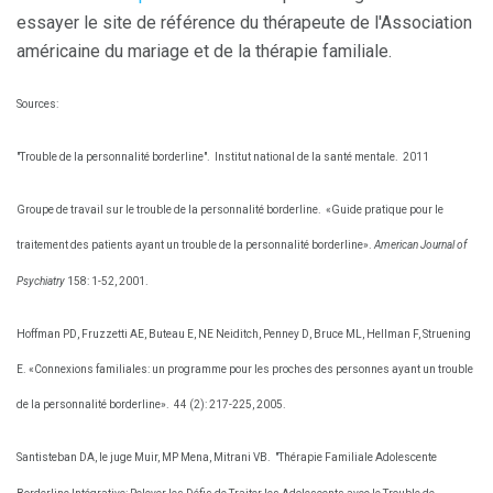
essayer le site de référence du thérapeute de l'Association
américaine du mariage et de la thérapie familiale.
Sources:
"Trouble de la personnalité borderline".
Institut national de la santé mentale.
2011
Groupe de travail sur le trouble de la personnalité borderline.
«Guide pratique pour le
traitement des patients ayant un trouble de la personnalité borderline».
American Journal of
Psychiatry
158: 1-52, 2001.
Hoffman PD, Fruzzetti AE, Buteau E, NE Neiditch, Penney D, Bruce ML, Hellman F, Struening
E. «Connexions familiales: un programme pour les proches des personnes ayant un trouble
de la personnalité borderline».
44 (2): 217-225, 2005.
Santisteban DA, le juge Muir, MP Mena, Mitrani VB.
"Thérapie Familiale Adolescente