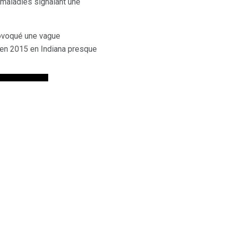
 maladies signalant une
provoqué une vague
H en 2015 en Indiana presque