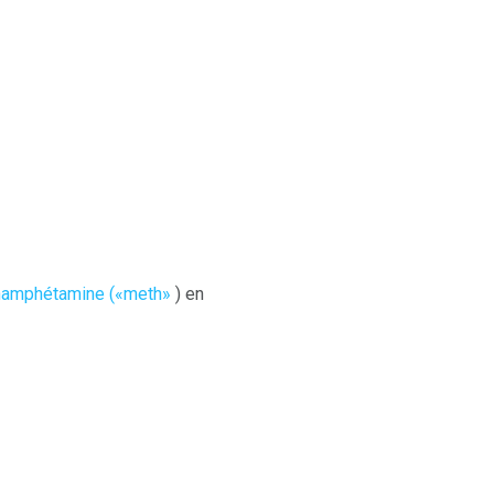
amphétamine («meth»
) en