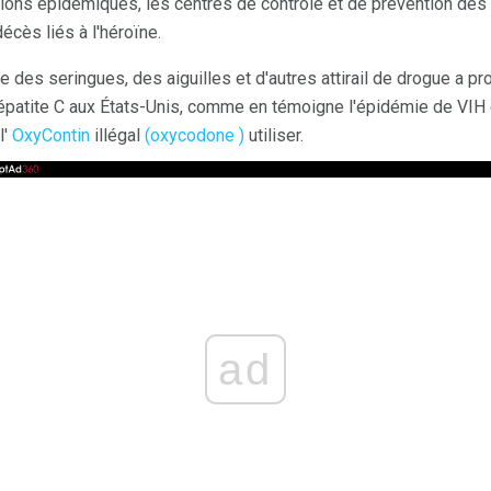
ions épidémiques, les centres de contrôle et de prévention des
décès liés à l'héroïne.
agée des seringues, des aiguilles et d'autres attirail de drogue a 
l'hépatite C aux États-Unis, comme en témoigne l'épidémie de VI
l'
OxyContin
illégal
(oxycodone )
utiliser.
ad