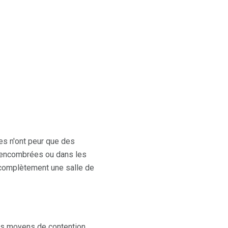
es n'ont peur que des
s encombrées ou dans les
 complètement une salle de
s moyens de contention