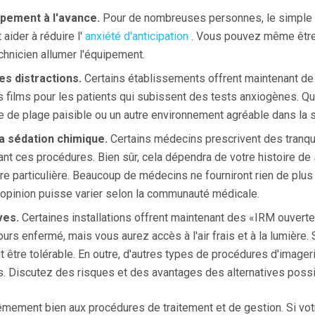
ipement à l'avance.
Pour de nombreuses personnes, le simple fa
aider à réduire l'
anxiété d'anticipation
. Vous pouvez même être a
chnicien allumer l'équipement.
s distractions.
Certains établissements offrent maintenant de
films pour les patients qui subissent des tests anxiogènes. 
e de plage paisible ou un autre environnement agréable dans la 
a sédation chimique.
Certains médecins prescrivent des tranqui
ant ces procédures. Bien sûr, cela dépendra de votre histoire de
e particulière. Beaucoup de médecins ne fourniront rien de plus
 opinion puisse varier selon la communauté médicale.
ves.
Certaines installations offrent maintenant des «IRM ouverte
rs enfermé, mais vous aurez accès à l'air frais et à la lumière. 
t être tolérable. En outre, d'autres types de procédures d'image
ns. Discutez des risques et des avantages des alternatives poss
mement bien aux procédures de traitement et de gestion. Si vot