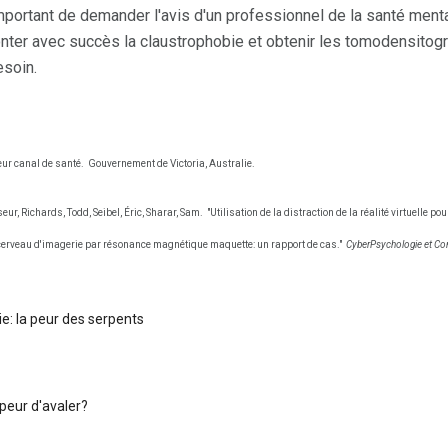
 important de demander l'avis d'un professionnel de la santé menta
nter avec succès la claustrophobie et obtenir les tomodensitog
soin.
eur canal de santé.
Gouvernement de Victoria, Australie.
r, Richards, Todd, Seibel, Éric, Sharar, Sam.
"Utilisation de la distraction de la réalité virtuelle 
cerveau d'imagerie par résonance magnétique maquette: un rapport de cas."
CyberPsychologie et C
e: la peur des serpents
 peur d'avaler?