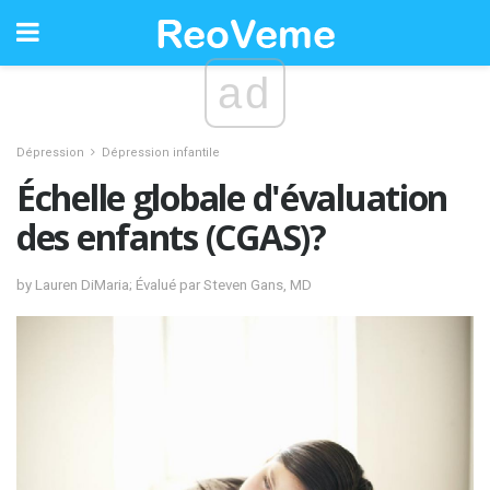
ad
Dépression
Dépression infantile
Échelle globale d'évaluation
des enfants (CGAS)?
by Lauren DiMaria; Évalué par Steven Gans, MD