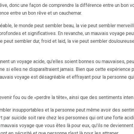
êve, donc une façon de comprendre la différence entre un bon 
érence entre un bon rêve et un cauchemar.
éable, le monde peut sembler beau, la vie peut sembler merveill
rofondes et significatives. En revanche, un mauvais voyage pe
e peut sembler dur, froid et laid, la vie peut sembler douloureu
ent un voyage acide, qu'elles soient bonnes ou mauvaises, peu
mme si elles ne disparaîtraient jamais. Bien que cette expérience 
uvais voyage est désagréable et effrayant pour la personne qui 
devenir fou ou de «perdre la tête», ainsi que des sentiments int
bler insupportables et la personne peut même avoir des sentim
 par suicide soit rare chez les personnes qui ont une forte acidité
n mauvais voyage que vous êtes là pour eux, qu'ils ne deviennent
 sont en sécurité et que personne n'est là pour les attraper.