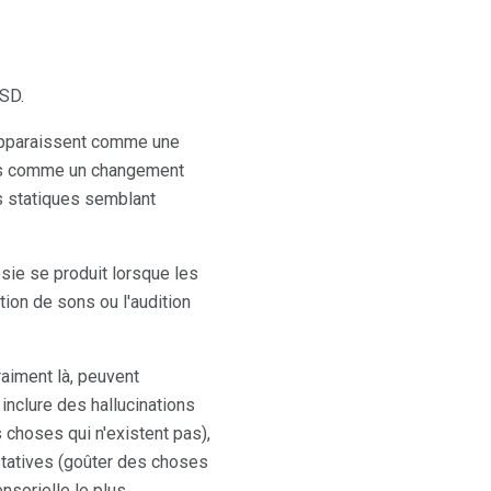
LSD.
 apparaissent comme une
rits comme un changement
ts statiques semblant
sie se produit lorsque les
ion de sons ou l'audition
raiment là, peuvent
 inclure des hallucinations
s choses qui n'existent pas),
ustatives (goûter des choses
nsorielle le plus