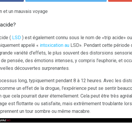
on et un mauvais voyage
 acide?
acide (
LSD
) est également connu sous le nom de «trip acide» o
niquement appelé «
intoxication au
LSD». Pendant cette période d'
grande variété d'effets, le plus souvent des distorsions sensorie
e pensée, des émotions intenses, y compris l'euphorie, et occ
uvelles découvertes surprenantes.
ocessus long, typiquement pendant 8 à 12 heures. Avec les dist
comme un effet de la drogue, l'expérience peut se sentir beauc
on que cela pourrait durer éternellement. Cela peut être très agré
urage est flottante ou satisfaite, mais extrêmement troublante lo
 prennent un tour sombre ou même macabre.