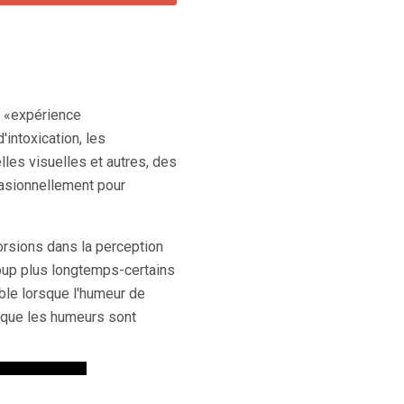
u «expérience
intoxication, les
lles visuelles et autres, des
asionnellement pour
orsions dans la perception
oup plus longtemps-certains
able lorsque l'humeur de
rsque les humeurs sont