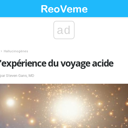
ad
Hallucinogènes
'expérience du voyage acide
é par Steven Gans, MD