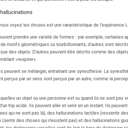
 hallucinations
 vous voyez les choses est une caractéristique de l'expérience 
peuvent prendre une variété de formes - par exemple, certaines
 de motifs géométriques ou tourbillonnants, d'autres sont déc
perçue des objets. D'autres peuvent être décrits comme des obje
blant «respirer».
s peuvent se mélanger, entraînant une synesthésie. La synesthé
nt perçus par un sens sont perçus par un autre, comme la percept
squelles un objet ou une personne est vu quand ils ne sont pas v
un trip acide. Ils peuvent aller et venir en un instant. Ils peuvent
es qui ne sont pas là), des hallucinations tactiles (ressentir de
s (sentir des choses qui n'existent pas) et des hallucinations g
nt, les distorsions visuelles sont de loin le type de distorsion se