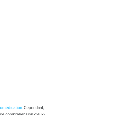
tomédication.
Cependant,
eure compréhension d'eux-