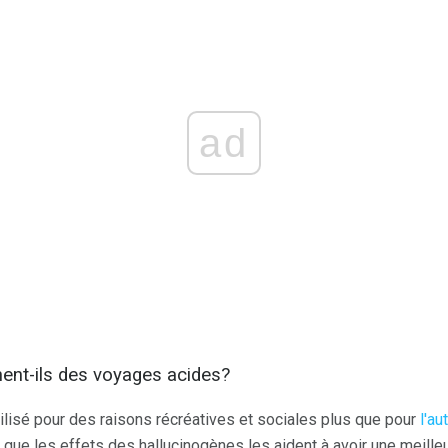
ad
ent-ils des voyages acides?
lisé pour des raisons récréatives et sociales plus que pour
l'au
 que les effets des hallucinogènes les aident à avoir une meill