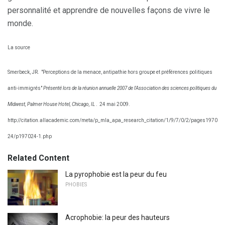
personnalité et apprendre de nouvelles façons de vivre le
monde.
La source
Smerbeck, JR.
"Perceptions de la menace, antipathie hors groupe et préférences politiques
anti-immigrés"
Présenté lors de la réunion annuelle 2007 de l'Association des sciences politiques du
Midwest, Palmer House Hotel, Chicago, IL
.
24 mai 2009.
http://citation.allacademic.com/meta/p_mla_apa_research_citation/1/9/7/0/2/pages1970
24/p197024-1.php
Related Content
La pyrophobie est la peur du feu
PHOBIES
Acrophobie: la peur des hauteurs