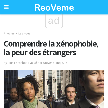
ad
Phobies
Les types
Comprendre la xénophobie,
la peur des étrangers
by Lisa Fritscher; Évalué par Steven Gans, MD