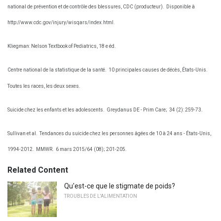
national de prévention et de contrôle des blessures, CDC (producteur).
Disponible à
http://www.cdc.gov/injury/wisqars/index.html.
Kliegman: Nelson Textbook of Pediatrics, 18 e éd.
Centre national de la statistique de la santé.
10 principales causes de décès, États-Unis.
Toutes les races, les deux sexes.
Suicide chez les enfants et les adolescents.
Greydanus DE - Prim Care;
34 (2): 259-73.
Sullivan et al.
Tendances du suicide chez les personnes âgées de 10 à 24 ans - États-Unis,
1994-2012.
MMWR.
6 mars 2015/64 (08); 201-205.
Related Content
Qu'est-ce que le stigmate de poids?
TROUBLES DE L'ALIMENTATION