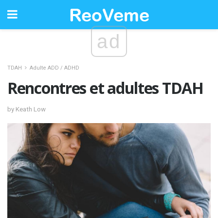
ad
TDAH
Adulte ADD / ADHD
Rencontres et adultes TDAH
by Keath Low