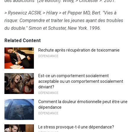
des addictions" (2e édition).
Wiley,
> Chicester
>.
2001.
> Rysewicz ACSW,
> Hilary
> et Pepper MD, Bert.
"Vies à
risque: Comprendre et traiter les jeunes ayant des troubles
du double." Simon et Schuster, New York.
1996.
Related Content
Rechute après récupération de toxicomanie
DÉPENDANCE
Est-ce un comportement socialement
acceptable ou un comportement socialement
déviant?
DÉPENDANCE
Comment la douleur émotionnelle peut être une
dépendance
DÉPENDANCE
Le stress provoque-t-il une dépendance?