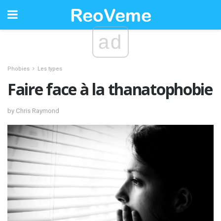
ad
Phobies
Les types
Faire face à la thanatophobie
by Chris Raymond