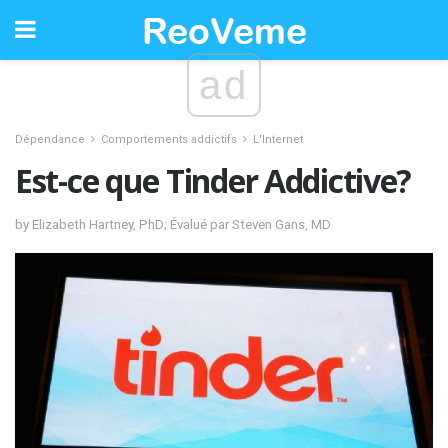
ad
Dépendance
Comportements addictifs
L'Internet
Est-ce que Tinder Addictive?
by Elizabeth Hartney, PhD; Évalué par Steven Gans, MD