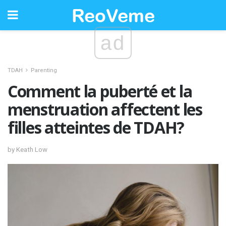
ad
TDAH
Parenting
Comment la puberté et la
menstruation affectent les
filles atteintes de TDAH?
by Keath Low