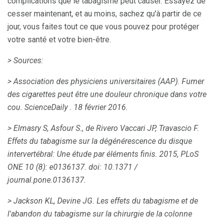
complications que le tabagisme peut causer. Essayez de
cesser maintenant, et au moins, sachez qu'à partir de ce
jour, vous faites tout ce que vous pouvez pour protéger
votre santé et votre bien-être.
> Sources:
> Association des physiciens universitaires (AAP).
Fumer
des cigarettes peut être une douleur chronique dans votre
cou.
ScienceDaily
.
18 février 2016.
> Elmasry S, Asfour S., de Rivero Vaccari JP, Travascio F.
Effets du tabagisme sur la dégénérescence du disque
intervertébral: Une étude par éléments finis.
2015, PLoS
ONE 10 (8): e0136137.
doi: 10.1371 /
journal.pone.0136137.
> Jackson KL, Devine JG.
Les effets du tabagisme et de
l'abandon du tabagisme sur la chirurgie de la colonne