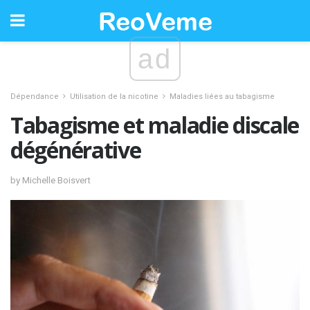
ad
Dépendance
Utilisation de la nicotine
Maladies liées au tabagisme
Tabagisme et maladie discale
dégénérative
by Michelle Boisvert